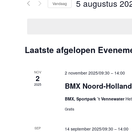
en
5 augustus 20
Vandaag
Zoek
voor
Selecteer
weergeven
Evenementen
een
met
datum.
navigatie
keyword.
Laatste afgelopen Evenem
NOV
2 november 2025/09:30
–
14:00
2
BMX Noord-Hollan
2025
BMX, Sportpark ’t Vennewater
Het
Gratis
SEP
14 september 2025/09:30
–
14:00