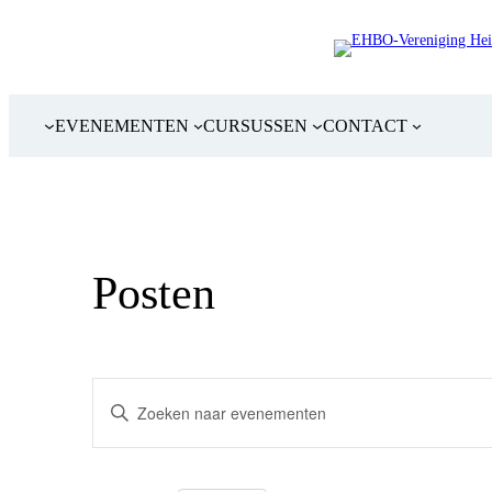
EVENEMENTEN
CURSUSSEN
CONTACT
Posten
Evenementen
Vul
een
Zoeken
keyword
in.